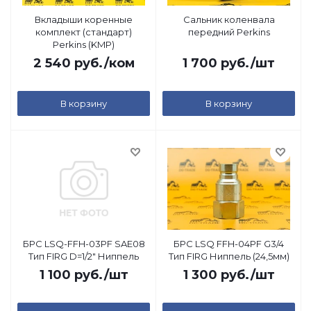
Вкладыши коренные
Сальник коленвала
комплект (стандарт)
передний Perkins
Perkins (KMP)
2 540
руб.
/ком
1 700
руб.
/шт
В корзину
В корзину
БРС LSQ-FFH-03PF SAE08
БРС LSQ FFH-04PF G3/4
Тип FIRG D=1/2" Ниппель
Тип FIRG Ниппель (24,5мм)
1 100
руб.
/шт
1 300
руб.
/шт